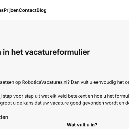
es
Prijzen
Contact
Blog
n in het vacatureformulier
laatsen op RoboticaVacatures.nl? Dan vult u eenvoudig het onl
wij stap voor stap uit wat elk veld betekent en hoe u het formu
ergroot u de kans dat uw vacature goed gevonden wordt en de
lden
Wat vult u in?