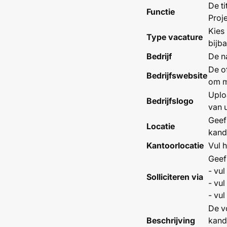
De t
Functie
Proj
Kies 
Type vacature
bijba
Bedrijf
De n
De of
Bedrijfswebsite
om m
Uplo
Bedrijfslogo
van 
Geef 
Locatie
kandi
Kantoorlocatie
Vul h
Geef
- vul
Solliciteren via
- vul
- vul
De vo
Beschrijving
kandi