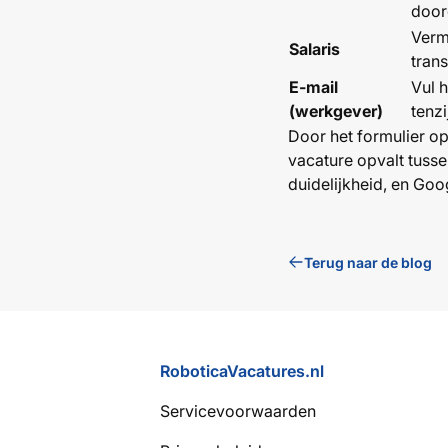
door
Verme
Salaris
tran
E-mail
Vul 
(werkgever)
tenzi
Door het formulier op
vacature opvalt tuss
duidelijkheid, en Goo
Terug naar de blog
Voettekst
RoboticaVacatures.nl
Servicevoorwaarden