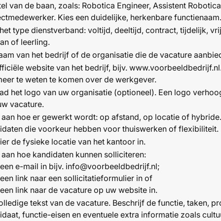
itel van de baan, zoals: Robotica Engineer, Assistent Robotic
ectmedewerker. Kies een duidelijke, herkenbare functienaam
het type dienstverband: voltijd, deeltijd, contract, tijdelijk, vri
an of leerling.
aam van het bedrijf of de organisatie die de vacature aanbied
ficiële website van het bedrijf, bijv.
www.voorbeeldbedrijf.nl
eer te weten te komen over de werkgever.
ad het logo van uw organisatie (optioneel). Een logo verhoo
uw vacature.
aan hoe er gewerkt wordt: op afstand, op locatie of hybride. 
daten die voorkeur hebben voor thuiswerken of flexibiliteit.
ier de fysieke locatie van het kantoor in.
 aan hoe kandidaten kunnen solliciteren:
 een e-mail in bijv. info@voorbeeldbedrijf.nl;
 een link naar een sollicitatieformulier in of
 een link naar de vacature op uw website in.
lledige tekst van de vacature. Beschrijf de functie, taken, pr
daat, functie-eisen en eventuele extra informatie zoals cultu